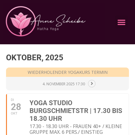
Anne Scheibe Yoga
Deine Anfrage
Kurs Kalender
Kurs buchen
OKTOBER, 2025
WIEDERHOLENDER YOGAKURS TERMIN
4. NOVEMBER 2025 17:30
DI
YOGA STUDIO
28
BURGSCHMIETSTR | 17.30 BIS
OKT
18.30 UHR
17.30 - 18.30 UHR - FRAUEN 40+ / KLEINE
GRUPPE MAX. 6 PERS./ EINSTIEG