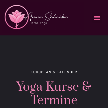
Anne Scheibe Yoga
Deine Anfrage
Kurs Kalender
Kurs buchen
KURSPLAN & KALENDER
Yoga Kurse &
Termine