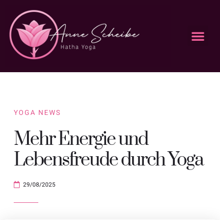
Anne Scheibe Yoga
Deine Anfrage
Kurs Kalender
Kurs buchen
YOGA NEWS
Mehr Energie und
Lebensfreude durch Yoga
29/08/2025