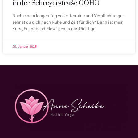
in der Schreyerstraße GOHO
Nach einem langen Tag voller Termine und Verpflichtungen
sehnst du dich nach Ruhe und Zeit für dich? Dann ist mein
Kurs „Feierabend-Flow“ genau das Richtige
20. Januar 2025